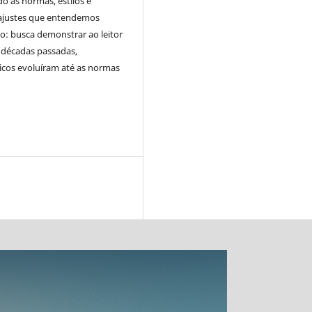
o as normas, estilos e
 ajustes que entendemos
co: busca demonstrar ao leitor
s décadas passadas,
cos evoluíram até as normas