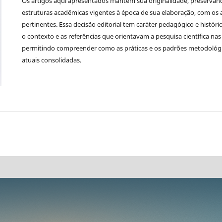
Os artigos aqui apresentados mantêm sua originalidade, preservand
estruturas acadêmicas vigentes à época de sua elaboração, com os
pertinentes. Essa decisão editorial tem caráter pedagógico e históri
o contexto e as referências que orientavam a pesquisa científica na
permitindo compreender como as práticas e os padrões metodológi
atuais consolidadas.